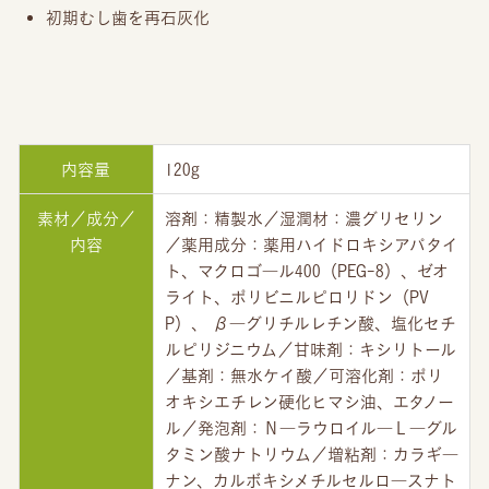
初期むし歯を再石灰化
内容量
120g
素材／成分／
溶剤：精製水／湿潤材：濃グリセリン
内容
／薬用成分：薬用ハイドロキシアパタイ
ト、マクロゴ―ル400（PEG-8）、ゼオ
ライト、ポリビニルピロリドン（PV
P）、 β―グリチルレチン酸、塩化セチ
ルピリジニウム／甘味剤：キシリトール
／基剤：無水ケイ酸／可溶化剤：ポリ
お買い物を続ける
カートへ進む
オキシエチレン硬化ヒマシ油、エタノー
ル／発泡剤：Ｎ―ラウロイル―Ｌ―グル
タミン酸ナトリウム／増粘剤：カラギ―
ナン、カルボキシメチルセルロ―スナト